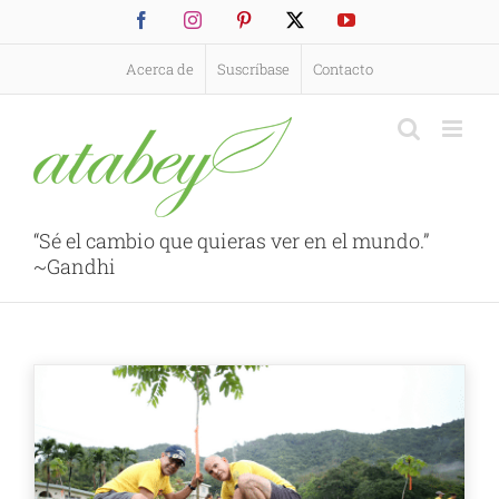
Saltar
Facebook
Instagram
Pinterest
X
YouTube
al
contenido
Acerca de
Suscríbase
Contacto
“Sé el cambio que quieras ver en el mundo.”
~Gandhi