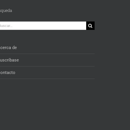
squeda
car:
cerca de
uscríbase
ontacto