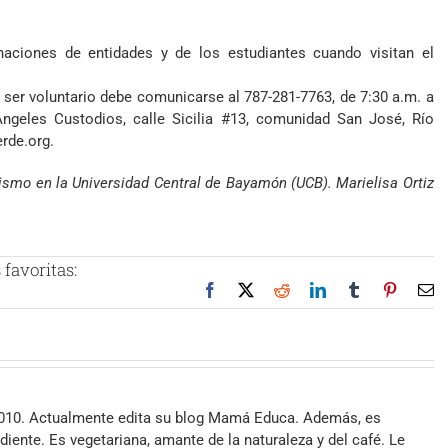
naciones de entidades y de los estudiantes cuando visitan el
 ser voluntario debe comunicarse al 787-281-7763, de 7:30 a.m. a
ngeles Custodios, calle Sicilia #13, comunidad San José, Río
rde.org.
ismo en la Universidad Central de Bayamón (UCB). Marielisa Ortiz
favoritas:
Facebook
X
Reddit
LinkedIn
Tumblr
Pinteres
Co
el
2010. Actualmente edita su blog Mamá Educa. Además, es
iente. Es vegetariana, amante de la naturaleza y del café. Le