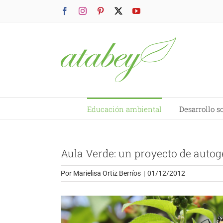
Saltar
Facebook
Instagram
Pinterest
X
YouTube
al
contenido
Educación ambiental
Desarrollo s
Aula Verde: un proyecto de autog
Por
Marielisa Ortiz Berríos
|
01/12/2012