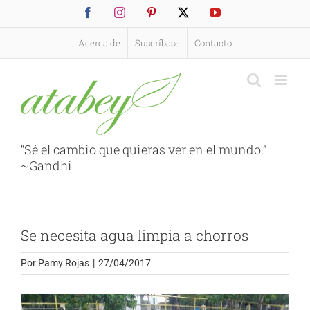
Saltar
Facebook
Instagram
Pinterest
X
YouTube
al
contenido
Acerca de
Suscríbase
Contacto
“Sé el cambio que quieras ver en el mundo.”
~Gandhi
Se necesita agua limpia a chorros
Por
Pamy Rojas
|
27/04/2017