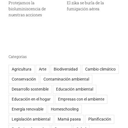
Protejamos la
El zika se burla de la
L
bioluminiscencia de
fumigación aérea
y
nuestras acciones
l
y
b
Categorías
Agricultura
Arte
Biodiversidad
Cambio climático
Conservación
Contaminación ambiental
Desarrollo sostenible
Educación ambiental
Educación en el hogar
Empresas con el ambiente
Energía renovable
Homeschooling
Legislación ambiental
Mamá pasea
Planificación