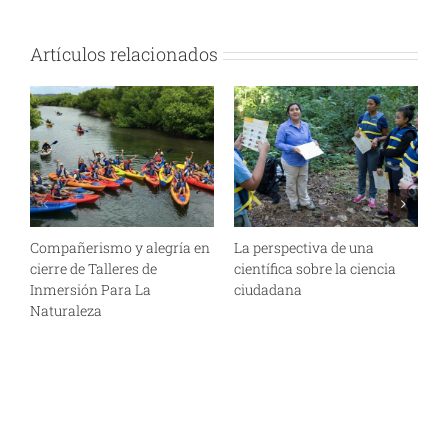
Artículos relacionados
Compañerismo y alegría en
La perspectiva de una
C
cierre de Talleres de
científica sobre la ciencia
p
Inmersión Para La
ciudadana
a
Naturaleza
A