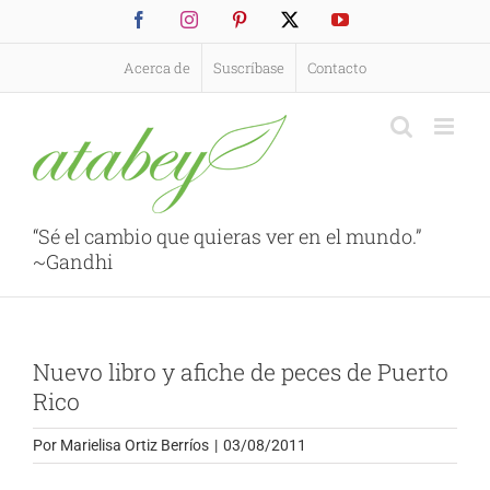
Saltar
Facebook
Instagram
Pinterest
X
YouTube
al
contenido
Acerca de
Suscríbase
Contacto
“Sé el cambio que quieras ver en el mundo.”
~Gandhi
Nuevo libro y afiche de peces de Puerto
Rico
Por
Marielisa Ortiz Berríos
|
03/08/2011