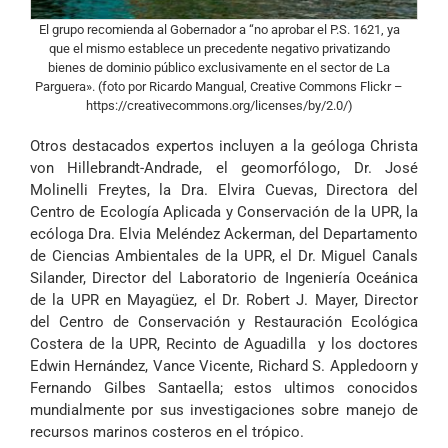
El grupo recomienda al Gobernador a “no aprobar el P.S. 1621, ya
que el mismo establece un precedente negativo privatizando
bienes de dominio público exclusivamente en el sector de La
Parguera». (foto por Ricardo Mangual, Creative Commons Flickr –
https://creativecommons.org/licenses/by/2.0/)
Otros destacados expertos incluyen a la geóloga Christa
von Hillebrandt-Andrade, el geomorfólogo, Dr. José
Molinelli Freytes, la Dra. Elvira Cuevas, Directora del
Centro de Ecología Aplicada y Conservación de la UPR, la
ecóloga Dra. Elvia Meléndez Ackerman, del Departamento
de Ciencias Ambientales de la UPR, el Dr. Miguel Canals
Silander, Director del Laboratorio de Ingeniería Oceánica
de la UPR en Mayagüez, el Dr. Robert J. Mayer, Director
del Centro de Conservación y Restauración Ecológica
Costera de la UPR, Recinto de Aguadilla y los doctores
Edwin Hernández, Vance Vicente, Richard S. Appledoorn y
Fernando Gilbes Santaella; estos ultimos conocidos
mundialmente por sus investigaciones sobre manejo de
recursos marinos costeros en el trópico.