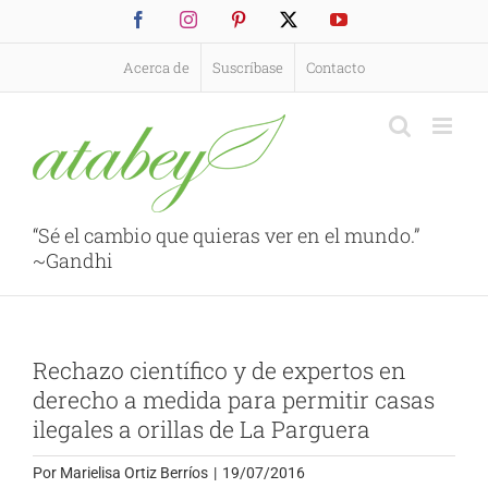
Saltar
Facebook
Instagram
Pinterest
X
YouTube
al
contenido
Acerca de
Suscríbase
Contacto
“Sé el cambio que quieras ver en el mundo.”
~Gandhi
Rechazo científico y de expertos en
derecho a medida para permitir casas
ilegales a orillas de La Parguera
Por
Marielisa Ortiz Berríos
|
19/07/2016