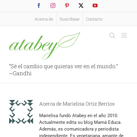
Saltar
Facebook
Instagram
Pinterest
X
YouTube
al
contenido
Acerca de
Suscríbase
Contacto
“Sé el cambio que quieras ver en el mundo.”
~Gandhi
Acerca de
Marielisa Ortiz Berríos
Marielisa fundó Atabey en el año 2010.
Actualmente edita su blog Mamá Educa.
Además, es comunicadora y periodista
independiente. Es vegetariana, amante de