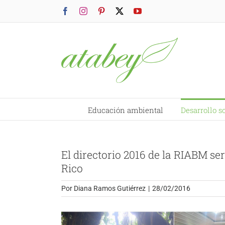
Saltar
Facebook
Instagram
Pinterest
X
YouTube
al
contenido
Educación ambiental
Desarrollo s
El directorio 2016 de la RIABM s
Rico
Por
Diana Ramos Gutiérrez
|
28/02/2016