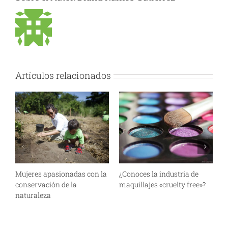
Artículos relacionados
Mujeres apasionadas con la
¿Conoces la industria de
P
conservación de la
maquillajes «cruelty free»?
b
naturaleza
n