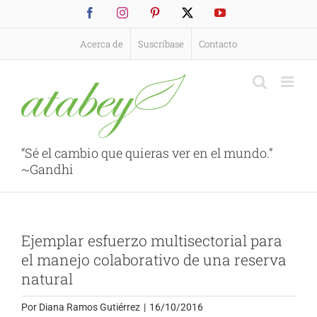
Saltar
Facebook
Instagram
Pinterest
X
YouTube
al
contenido
Acerca de
Suscríbase
Contacto
“Sé el cambio que quieras ver en el mundo.”
~Gandhi
Ejemplar esfuerzo multisectorial para
el manejo colaborativo de una reserva
natural
Por
Diana Ramos Gutiérrez
|
16/10/2016