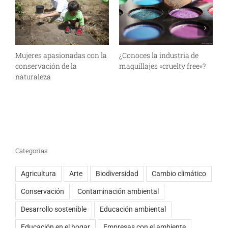
Mujeres apasionadas con la
¿Conoces la industria de
E
conservación de la
maquillajes «cruelty free»?
m
naturaleza
m
r
Categorías
Agricultura
Arte
Biodiversidad
Cambio climático
Conservación
Contaminación ambiental
Desarrollo sostenible
Educación ambiental
Educación en el hogar
Empresas con el ambiente