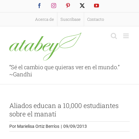
Saltar
Facebook
Instagram
Pinterest
X
YouTube
al
contenido
Acerca de
Suscríbase
Contacto
“Sé el cambio que quieras ver en el mundo.”
~Gandhi
Aliados educan a 10,000 estudiantes
sobre el manatí
Por
Marielisa Ortiz Berríos
|
09/09/2013