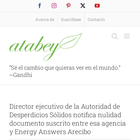
Saltar
Facebook
Instagram
Pinterest
X
YouTube
al
contenido
Acerca de
Suscríbase
Contacto
“Sé el cambio que quieras ver en el mundo.”
~Gandhi
Director ejecutivo de la Autoridad de
Desperdicios Sólidos notifica nulidad
documento suscrito entre esa agencia
y Energy Answers Arecibo