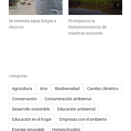
Se necesita agua limpia a
Protejamos la
E
chorros
bioluminiscencia de
f
nuestras acciones
Categorías
Agricultura
Arte
Biodiversidad
Cambio climático
Conservación
Contaminación ambiental
Desarrollo sostenible
Educación ambiental
Educación en el hogar
Empresas con el ambiente
Energía renovable
Homeschooling