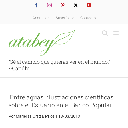
Saltar
Facebook
Instagram
Pinterest
X
YouTube
al
contenido
Acerca de
Suscríbase
Contacto
“Sé el cambio que quieras ver en el mundo.”
~Gandhi
‘Entre aguas’, ilustraciones científicas
sobre el Estuario en el Banco Popular
Por
Marielisa Ortiz Berríos
|
18/03/2013