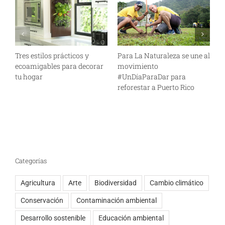
Tres estilos prácticos y
Para La Naturaleza se une al
P
ecoamigables para decorar
movimiento
b
tu hogar
#UnDíaParaDar para
n
reforestar a Puerto Rico
Categorías
Agricultura
Arte
Biodiversidad
Cambio climático
Conservación
Contaminación ambiental
Desarrollo sostenible
Educación ambiental