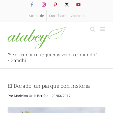
Saltar
Facebook
Instagram
Pinterest
X
YouTube
al
contenido
Acerca de
Suscríbase
Contacto
“Sé el cambio que quieras ver en el mundo.”
~Gandhi
El Dorado: un parque con historia
Por
Marielisa Ortiz Berríos
|
20/03/2012