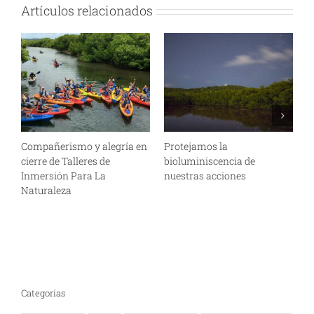
Artículos relacionados
Compañerismo y alegría en
Protejamos la
L
cierre de Talleres de
bioluminiscencia de
y
Inmersión Para La
nuestras acciones
l
Naturaleza
y
b
Categorías