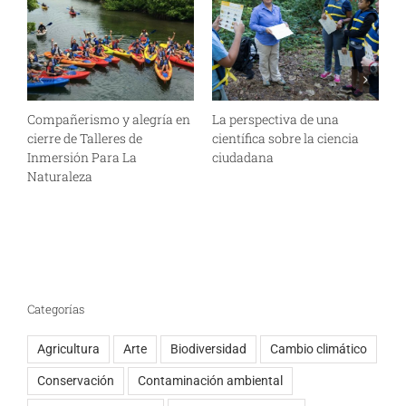
Compañerismo y alegría en
La perspectiva de una
R
cierre de Talleres de
científica sobre la ciencia
e
Inmersión Para La
ciudadana
m
Naturaleza
i
P
Categorías
Agricultura
Arte
Biodiversidad
Cambio climático
Conservación
Contaminación ambiental