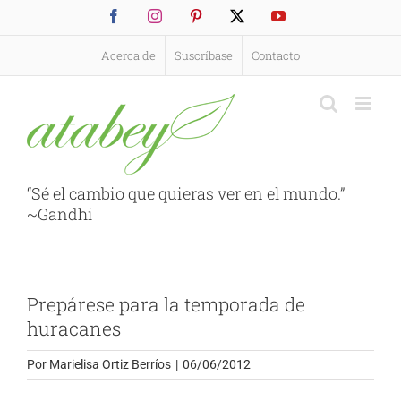
Saltar
Facebook
Instagram
Pinterest
X
YouTube
al
contenido
Acerca de
Suscríbase
Contacto
“Sé el cambio que quieras ver en el mundo.”
~Gandhi
Prepárese para la temporada de
huracanes
Por
Marielisa Ortiz Berríos
|
06/06/2012