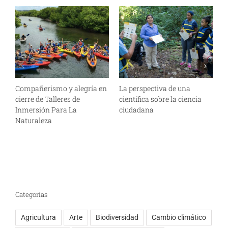
Compañerismo y alegría en
La perspectiva de una
R
cierre de Talleres de
científica sobre la ciencia
e
Inmersión Para La
ciudadana
m
Naturaleza
i
P
Categorías
Agricultura
Arte
Biodiversidad
Cambio climático