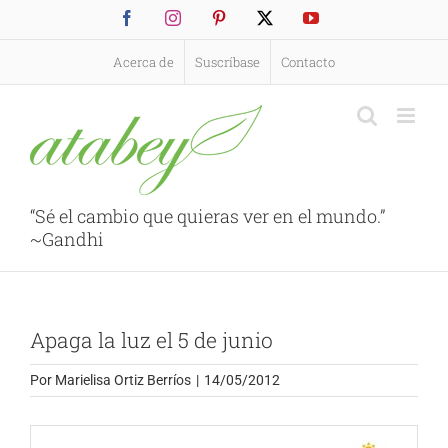
Saltar
Facebook
Instagram
Pinterest
X
YouTube
al
contenido
Acerca de
Suscríbase
Contacto
“Sé el cambio que quieras ver en el mundo.”
~Gandhi
Apaga la luz el 5 de junio
Por
Marielisa Ortiz Berríos
|
14/05/2012