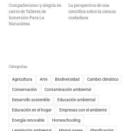
Compañerismo y alegría en
La perspectiva de una
C
cierre de Talleres de
científica sobre la ciencia
p
Inmersión Para La
ciudadana
a
Naturaleza
A
Categorías
Agricultura
Arte
Biodiversidad
Cambio climático
Conservación
Contaminación ambiental
Desarrollo sostenible
Educación ambiental
Educación en el hogar
Empresas con el ambiente
Energía renovable
Homeschooling
Legislación ambiental
Mamá pasea
Planificación