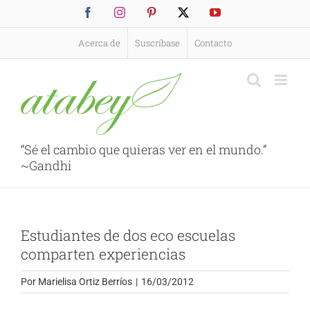
Saltar
Facebook
Instagram
Pinterest
X
YouTube
al
contenido
Acerca de
Suscríbase
Contacto
“Sé el cambio que quieras ver en el mundo.”
~Gandhi
Estudiantes de dos eco escuelas
comparten experiencias
Por
Marielisa Ortiz Berríos
|
16/03/2012