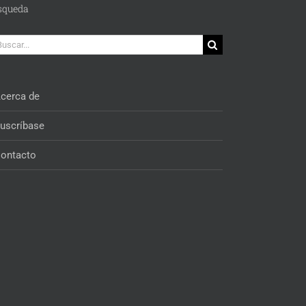
squeda
car:
cerca de
uscríbase
ontacto