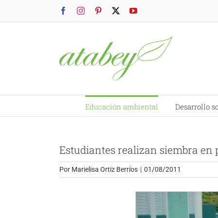
Saltar
Facebook
Instagram
Pinterest
X
YouTube
al
contenido
Educación ambiental
Desarrollo s
Estudiantes realizan siembra en 
Por
Marielisa Ortiz Berríos
|
01/08/2011