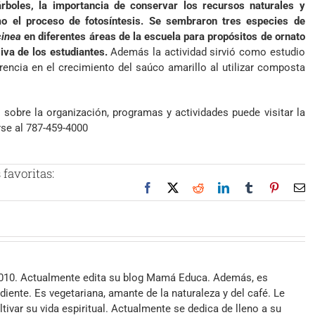
rboles, la importancia de conservar los recursos naturales y
o el proceso de fotosíntesis. Se sembraron tres especies de
cinea
en diferentes áreas de la escuela para propósitos de ornato
iva de los estudiantes.
Además la actividad sirvió como estudio
erencia en el crecimiento del saúco amarillo al utilizar composta
 sobre la organización, programas y actividades puede visitar la
se al 787-459-4000
favoritas:
Facebook
X
Reddit
LinkedIn
Tumblr
Pinteres
Co
el
2010. Actualmente edita su blog Mamá Educa. Además, es
iente. Es vegetariana, amante de la naturaleza y del café. Le
ltivar su vida espiritual. Actualmente se dedica de lleno a su