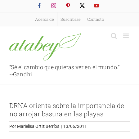
Saltar
Facebook
Instagram
Pinterest
X
YouTube
al
contenido
Acerca de
Suscríbase
Contacto
“Sé el cambio que quieras ver en el mundo.”
~Gandhi
DRNA orienta sobre la importancia de
no arrojar basura en las playas
Por
Marielisa Ortiz Berríos
|
13/06/2011