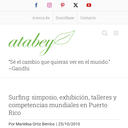
Saltar
Facebook
Instagram
Pinterest
X
YouTube
al
contenido
Acerca de
Suscríbase
Contacto
“Sé el cambio que quieras ver en el mundo.”
~Gandhi
Surfing: simposio, exhibición, talleres y
competencias mundiales en Puerto
Rico
Por
Marielisa Ortiz Berríos
|
25/10/2010