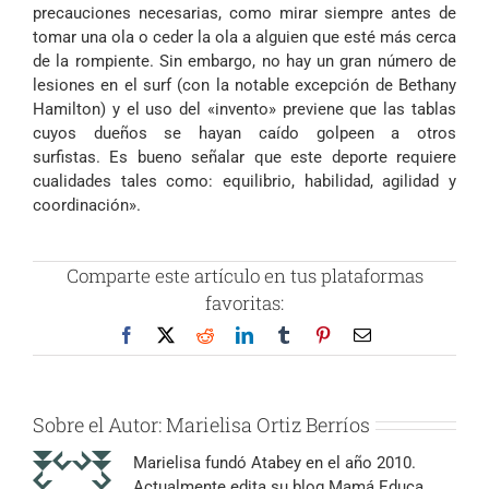
precauciones necesarias, como mirar siempre antes de
tomar una ola o ceder la ola a alguien que esté más cerca
de la rompiente. Sin embargo, no hay un gran número de
lesiones en el surf (con la notable excepción de
Bethany
Hamilton
) y el uso del «invento» previene que las tablas
cuyos dueños se hayan caído golpeen a otros
surfistas. Es bueno señalar que este deporte requiere
cualidades tales como: equilibrio, habilidad, agilidad y
coordinación».
Comparte este artículo en tus plataformas
favoritas:
Facebook
X
Reddit
LinkedIn
Tumblr
Pinterest
Correo
electrónico
Sobre el Autor:
Marielisa Ortiz Berríos
Marielisa fundó Atabey en el año 2010.
Actualmente edita su blog Mamá Educa.