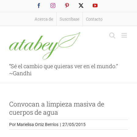
Saltar
Facebook
Instagram
Pinterest
X
YouTube
al
contenido
Acerca de
Suscríbase
Contacto
“Sé el cambio que quieras ver en el mundo.”
~Gandhi
Convocan a limpieza masiva de
cuerpos de agua
Por
Marielisa Ortiz Berríos
|
27/05/2015