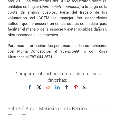
año 2011 los voluntarios del CCTM registraron sobre 80
anidajes de tinglar (
Dermochelys coriacea
) a lo largo de la
costa de ambos pueblos. Parte del trabajo de los
voluntarios del CCTM es manejar los desperdicios
sólidos que se encuentran en las costas de anidaje, para
facilitar el manejo de la especie y evitar posibles daños u
obstrucciones a las especies.
Para más información las personas pueden comunicarse
con Myrna Concepción al 939-276-991 o con Rosa
Mustache al 787-644-3671.
Comparte este artículo en tus plataformas
favoritas:
Facebook
X
Reddit
LinkedIn
Tumblr
Pinterest
Correo
electrónico
Sobre el Autor:
Marielisa Ortiz Berríos