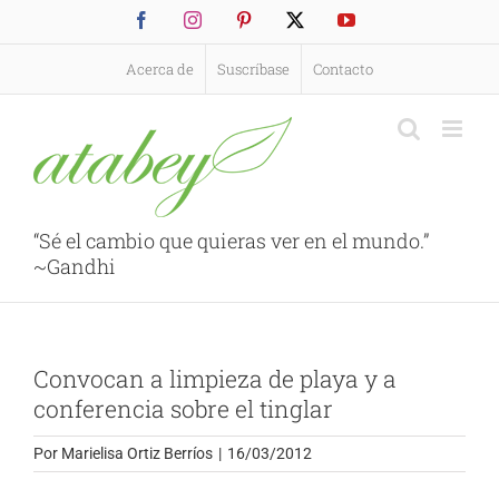
Saltar
Facebook
Instagram
Pinterest
X
YouTube
al
contenido
Acerca de
Suscríbase
Contacto
“Sé el cambio que quieras ver en el mundo.”
~Gandhi
Convocan a limpieza de playa y a
conferencia sobre el tinglar
Por
Marielisa Ortiz Berríos
|
16/03/2012