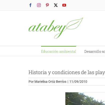
Saltar
Facebook
Instagram
Pinterest
X
YouTube
al
contenido
Educación ambiental
Desarrollo s
Historia y condiciones de las pla
Por
Marielisa Ortiz Berríos
|
11/09/2010