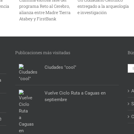
iencia
programa Reto al Cerebro,
entregado a la arqueología
alianza entre Madre Tierra
e investigación
Atabey y FirstBank
Publicaciones más visitadas
Bú
Bus
Ciudades "cool"
a
A
Vuelve Ciclo Ruta a Caguas en
septiembre
S
C
é