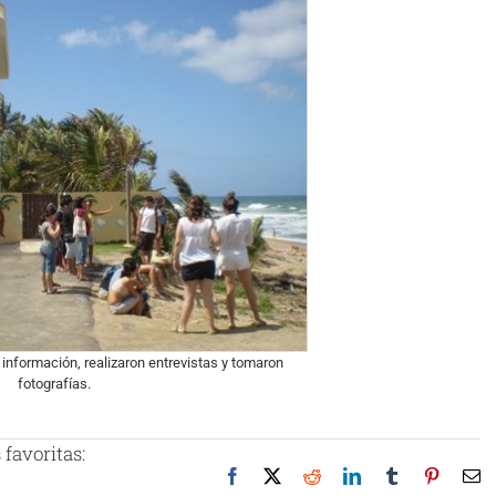
 información, realizaron entrevistas y tomaron
fotografías.
favoritas:
Facebook
X
Reddit
LinkedIn
Tumblr
Pinteres
Co
el