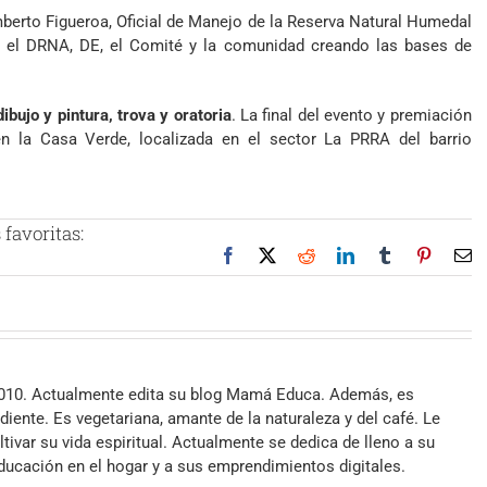
berto Figueroa, Oficial de Manejo de la Reserva Natural Humedal
n el DRNA, DE, el Comité y la comunidad creando las bases de
dibujo y pintura, trova y oratoria
. La final del evento y premiación
en la Casa Verde, localizada en el sector La PRRA del barrio
favoritas:
Facebook
X
Reddit
LinkedIn
Tumblr
Pinteres
Co
el
2010. Actualmente edita su blog Mamá Educa. Además, es
iente. Es vegetariana, amante de la naturaleza y del café. Le
ltivar su vida espiritual. Actualmente se dedica de lleno a su
 educación en el hogar y a sus emprendimientos digitales.