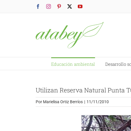
Saltar
Facebook
Instagram
Pinterest
X
YouTube
al
contenido
Educación ambiental
Desarrollo s
Utilizan Reserva Natural Punta 
Por
Marielisa Ortiz Berríos
|
11/11/2010