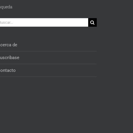
squeda
car:
cerca de
uscríbase
ontacto