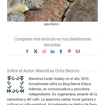
peje blanco
Comparte este artículo en tus plataformas
favoritas:
Facebook
X
Reddit
LinkedIn
Tumblr
Pinterest
Correo
electrónico
Sobre el Autor:
Marielisa Ortiz Berríos
Marielisa fundó Atabey en el año 2010.
Actualmente edita su blog Mamá Educa.
Además, es comunicadora y periodista
independiente. Es vegetariana, amante de la
naturaleza y del café. Le apasiona cantar, tocar guitarra y
cultivar su vida espiritual. Actualmente se dedica de lleno