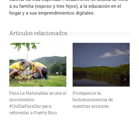
a su familia (esposo y tres hijos), a la educación en el
hogar y a sus emprendimientos digitales.
Artículos relacionados
Para La Naturaleza se une al
Protejamos la
L
movimiento
bioluminiscencia de
c
#UnDíaParaDar para
nuestras acciones
c
reforestar a Puerto Rico