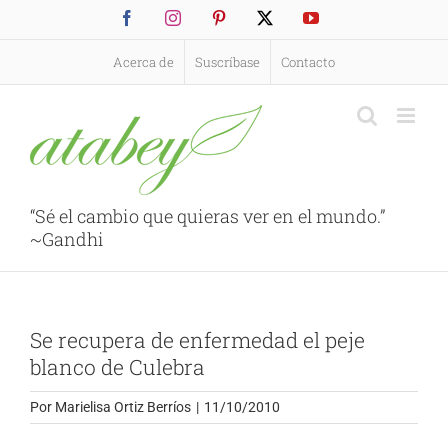
Saltar
Facebook
Instagram
Pinterest
X
YouTube
al
contenido
Acerca de
Suscríbase
Contacto
“Sé el cambio que quieras ver en el mundo.”
~Gandhi
Se recupera de enfermedad el peje
blanco de Culebra
Por
Marielisa Ortiz Berríos
|
11/10/2010