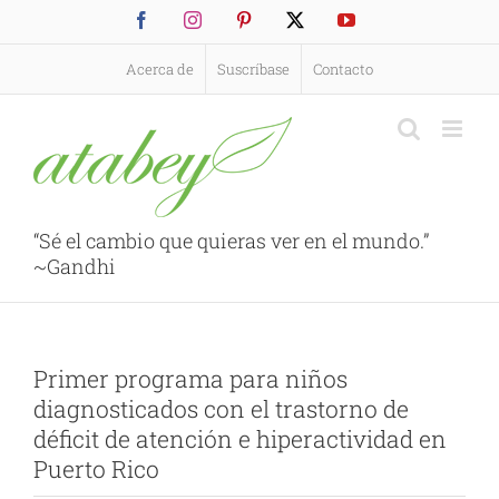
Saltar
Facebook
Instagram
Pinterest
X
YouTube
al
contenido
Acerca de
Suscríbase
Contacto
“Sé el cambio que quieras ver en el mundo.”
~Gandhi
Primer programa para niños
diagnosticados con el trastorno de
déficit de atención e hiperactividad en
Puerto Rico