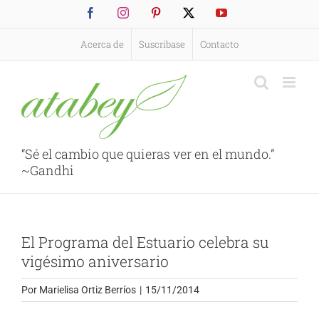
Saltar
Facebook
Instagram
Pinterest
X
YouTube
al
contenido
Acerca de
Suscríbase
Contacto
“Sé el cambio que quieras ver en el mundo.”
~Gandhi
El Programa del Estuario celebra su
vigésimo aniversario
Por
Marielisa Ortiz Berríos
|
15/11/2014