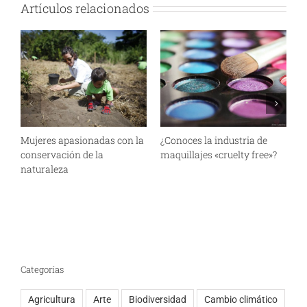
Artículos relacionados
Mujeres apasionadas con la
¿Conoces la industria de
E
conservación de la
maquillajes «cruelty free»?
m
naturaleza
m
r
Categorías
Agricultura
Arte
Biodiversidad
Cambio climático