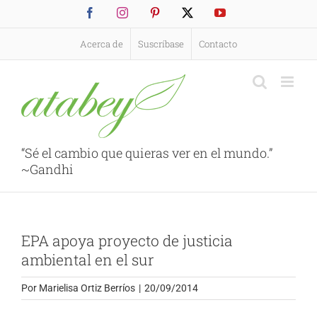
Saltar
Facebook
Instagram
Pinterest
X
YouTube
al
contenido
Acerca de
Suscríbase
Contacto
“Sé el cambio que quieras ver en el mundo.”
~Gandhi
EPA apoya proyecto de justicia
ambiental en el sur
Por
Marielisa Ortiz Berríos
|
20/09/2014