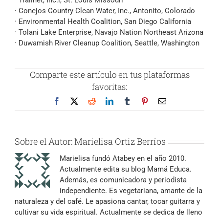
· Trailnet, Inc.l, St. Louis Missouri
· Conejos Country Clean Water, Inc., Antonito, Colorado
· Environmental Health Coalition, San Diego California
· Tolani Lake Enterprise, Navajo Nation Northeast Arizona
· Duwamish River Cleanup Coalition, Seattle, Washington
Comparte este artículo en tus plataformas
favoritas:
Facebook
X
Reddit
LinkedIn
Tumblr
Pinterest
Correo
electrónico
Sobre el Autor:
Marielisa Ortiz Berríos
Marielisa fundó Atabey en el año 2010.
Actualmente edita su blog Mamá Educa.
Además, es comunicadora y periodista
independiente. Es vegetariana, amante de la
naturaleza y del café. Le apasiona cantar, tocar guitarra y
cultivar su vida espiritual. Actualmente se dedica de lleno