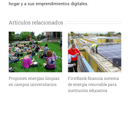
hogar y a sus emprendimientos digitales.
Artículos relacionados
Proponen energías limpias
FirstBank financia sistema
M
en campus universitarios
de energía renovable para
P
institución educativa
r
R