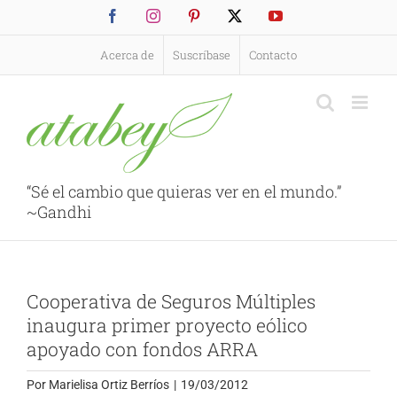
Saltar
Facebook
Instagram
Pinterest
X
YouTube
al
contenido
Acerca de
Suscríbase
Contacto
“Sé el cambio que quieras ver en el mundo.”
~Gandhi
Cooperativa de Seguros Múltiples
inaugura primer proyecto eólico
apoyado con fondos ARRA
Por
Marielisa Ortiz Berríos
|
19/03/2012