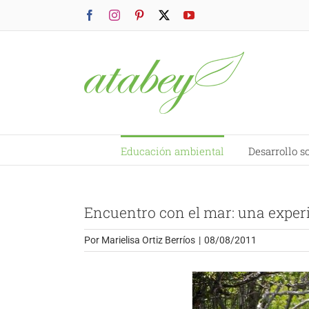
Saltar
Facebook
Instagram
Pinterest
X
YouTube
al
contenido
Educación ambiental
Desarrollo s
Encuentro con el mar: una exper
Por
Marielisa Ortiz Berríos
|
08/08/2011