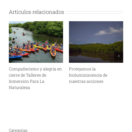
Artículos relacionados
Compañerismo y alegría en
Protejamos la
L
cierre de Talleres de
bioluminiscencia de
c
Inmersión Para La
nuestras acciones
c
Naturaleza
Categorías