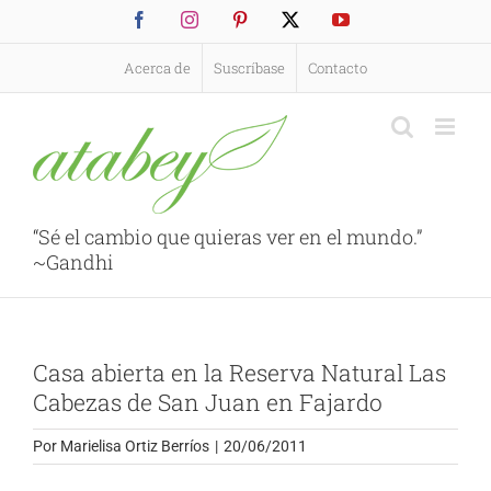
Saltar
Facebook
Instagram
Pinterest
X
YouTube
al
contenido
Acerca de
Suscríbase
Contacto
“Sé el cambio que quieras ver en el mundo.”
~Gandhi
Casa abierta en la Reserva Natural Las
Cabezas de San Juan en Fajardo
Por
Marielisa Ortiz Berríos
|
20/06/2011