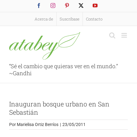
Saltar
Facebook
Instagram
Pinterest
X
YouTube
al
contenido
Acerca de
Suscríbase
Contacto
“Sé el cambio que quieras ver en el mundo.”
~Gandhi
Inauguran bosque urbano en San
Sebastián
Por
Marielisa Ortiz Berríos
|
23/05/2011