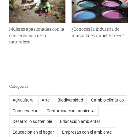
Mujeres apasionadas con la
¿Conoces la industria de
P
conservación de la
maquillajes «cruelty free»?
m
naturaleza
#
r
Categorías
Agricultura
Arte
Biodiversidad
Cambio climático
Conservación
Contaminación ambiental
Desarrollo sostenible
Educación ambiental
Educación en el hogar
Empresas con el ambiente