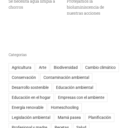
Se necesita agua limpia a
Protejamos la
E
chorros
bioluminiscencia de
f
nuestras acciones
Categorías
Agricultura
Arte
Biodiversidad
Cambio climático
Conservación
Contaminación ambiental
Desarrollo sostenible
Educación ambiental
Educación en el hogar
Empresas con el ambiente
Energía renovable
Homeschooling
Legislación ambiental
Mamá pasea
Planificación
Profesional y madre
Recetas
Salud