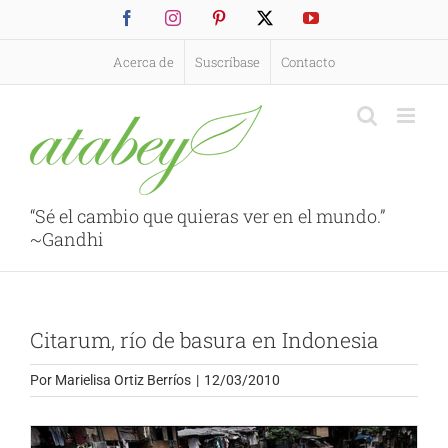
Saltar
Facebook
Instagram
Pinterest
X
YouTube
al
contenido
Acerca de
Suscríbase
Contacto
“Sé el cambio que quieras ver en el mundo.”
~Gandhi
Citarum, río de basura en Indonesia
Por
Marielisa Ortiz Berríos
|
12/03/2010