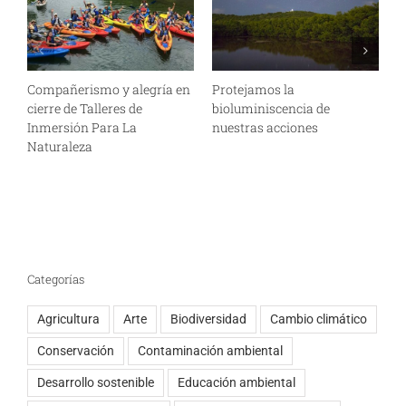
Compañerismo y alegría en
Protejamos la
L
cierre de Talleres de
bioluminiscencia de
y
Inmersión Para La
nuestras acciones
l
Naturaleza
y
b
Categorías
Agricultura
Arte
Biodiversidad
Cambio climático
Conservación
Contaminación ambiental
Desarrollo sostenible
Educación ambiental