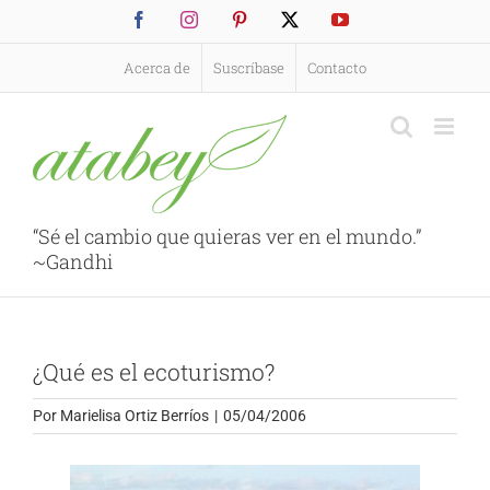
Saltar
Facebook
Instagram
Pinterest
X
YouTube
al
contenido
Acerca de
Suscríbase
Contacto
“Sé el cambio que quieras ver en el mundo.”
~Gandhi
¿Qué es el ecoturismo?
Por
Marielisa Ortiz Berríos
|
05/04/2006