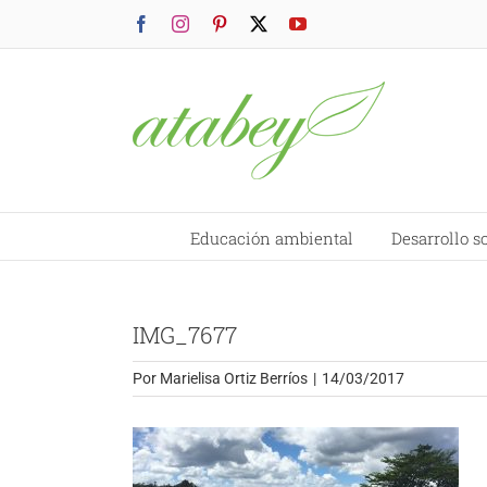
Saltar
Facebook
Instagram
Pinterest
X
YouTube
al
contenido
Educación ambiental
Desarrollo s
IMG_7677
Por
Marielisa Ortiz Berríos
|
14/03/2017