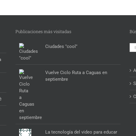
Publicaciones más visitadas
Bú
Bus
Ciudades "cool"
a
A
Vuelve Ciclo Ruta a Caguas en
septiembre
S
C
é
La tecnología del video para educar