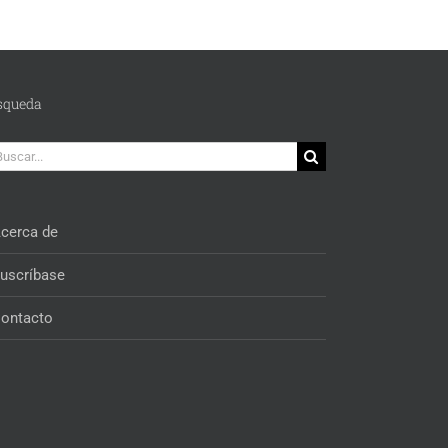
squeda
car:
cerca de
uscríbase
ontacto