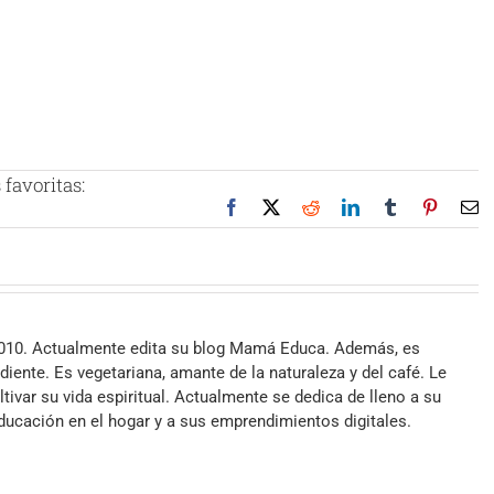
favoritas:
Facebook
X
Reddit
LinkedIn
Tumblr
Pinteres
Co
el
2010. Actualmente edita su blog Mamá Educa. Además, es
iente. Es vegetariana, amante de la naturaleza y del café. Le
ltivar su vida espiritual. Actualmente se dedica de lleno a su
 educación en el hogar y a sus emprendimientos digitales.