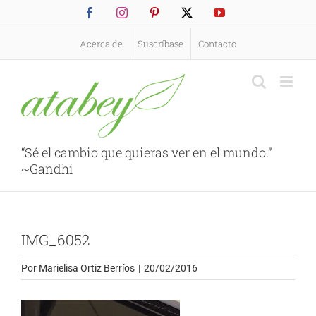
Saltar
Facebook
Instagram
Pinterest
X
YouTube
al
contenido
Acerca de
Suscríbase
Contacto
“Sé el cambio que quieras ver en el mundo.”
~Gandhi
IMG_6052
Por
Marielisa Ortiz Berríos
|
20/02/2016