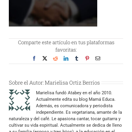
Comparte este artículo en tus plataformas
favoritas:
Facebook
X
Reddit
LinkedIn
Tumblr
Pinterest
Correo
electrónico
Sobre el Autor:
Marielisa Ortiz Berríos
Marielisa fundó Atabey en el año 2010.
Actualmente edita su blog Mamá Educa.
Además, es comunicadora y periodista
independiente. Es vegetariana, amante de la
naturaleza y del café. Le apasiona cantar, tocar guitarra y
cultivar su vida espiritual. Actualmente se dedica de lleno
a su familia (esposo y tres hijos), a la educación en el