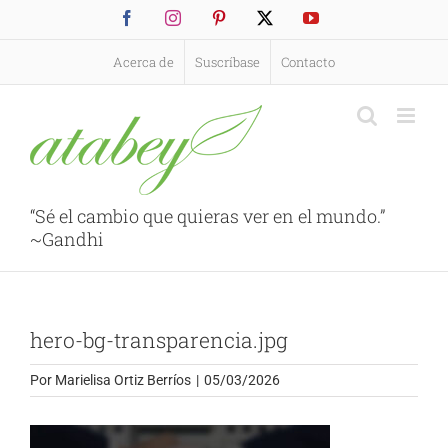
Saltar
Facebook
Instagram
Pinterest
X
YouTube
al
contenido
Acerca de
Suscríbase
Contacto
“Sé el cambio que quieras ver en el mundo.”
~Gandhi
hero-bg-transparencia.jpg
Por
Marielisa Ortiz Berríos
|
05/03/2026