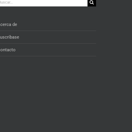
car:
cerca de
uscríbase
ontacto