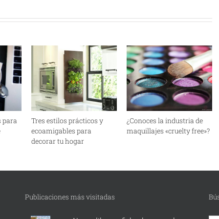
s para
Tres estilos prácticos y
¿Conoces la industria de
é
ecoamigables para
maquillajes «cruelty free»?
decorar tu hogar
Publicaciones más visitadas
Bú