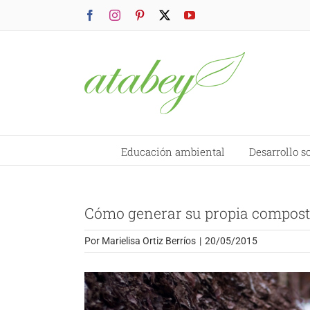
Saltar
Facebook
Instagram
Pinterest
X
YouTube
al
contenido
Educación ambiental
Desarrollo s
Cómo generar su propia compost
Por
Marielisa Ortiz Berríos
|
20/05/2015