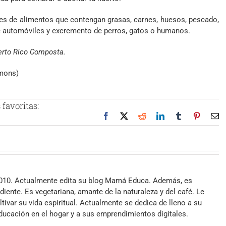
es de alimentos que contengan grasas, carnes, huesos, pescado,
 de automóviles y excremento de perros, gatos o humanos.
erto Rico Composta.
mmons)
favoritas:
Facebook
X
Reddit
LinkedIn
Tumblr
Pinteres
Co
el
2010. Actualmente edita su blog Mamá Educa. Además, es
iente. Es vegetariana, amante de la naturaleza y del café. Le
ltivar su vida espiritual. Actualmente se dedica de lleno a su
 educación en el hogar y a sus emprendimientos digitales.