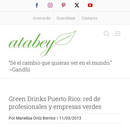
Saltar
Facebook
Instagram
Pinterest
X
YouTube
al
contenido
Acerca de
Suscríbase
Contacto
“Sé el cambio que quieras ver en el mundo.”
~Gandhi
Green Drinks Puerto Rico: red de
profesionales y empresas verdes
Por
Marielisa Ortiz Berríos
|
11/03/2013