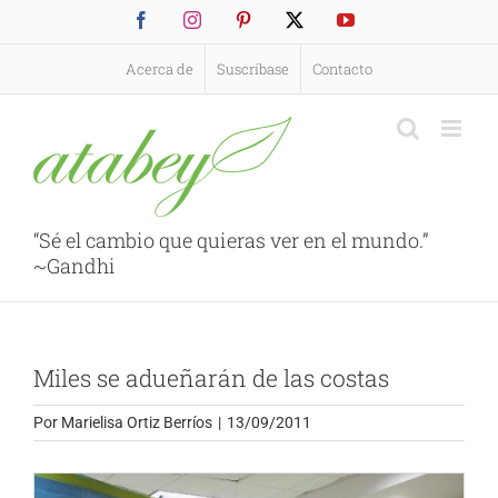
Saltar
Facebook
Instagram
Pinterest
X
YouTube
al
contenido
Acerca de
Suscríbase
Contacto
“Sé el cambio que quieras ver en el mundo.”
~Gandhi
Miles se adueñarán de las costas
Por
Marielisa Ortiz Berríos
|
13/09/2011