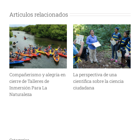
Artículos relacionados
Compañerismo y alegría en
La perspectiva de una
C
cierre de Talleres de
científica sobre la ciencia
p
Inmersión Para La
ciudadana
a
Naturaleza
A