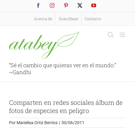
Saltar
Facebook
Instagram
Pinterest
X
YouTube
al
contenido
Acerca de
Suscríbase
Contacto
“Sé el cambio que quieras ver en el mundo.”
~Gandhi
Comparten en redes sociales álbum de
fotos de especies en peligro
Por
Marielisa Ortiz Berríos
|
30/06/2011