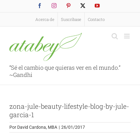
Saltar
Facebook
Instagram
Pinterest
X
YouTube
al
contenido
Acerca de
Suscríbase
Contacto
“Sé el cambio que quieras ver en el mundo.”
~Gandhi
zona-jule-beauty-lifestyle-blog-by-jule-
garcia-1
Por
David Cardona, MBA
|
26/01/2017