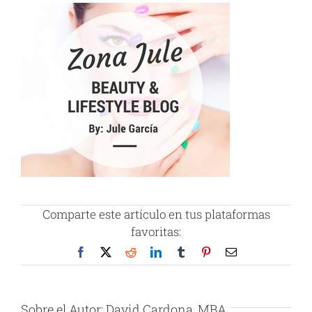
Comparte este artículo en tus plataformas
favoritas:
Facebook
X
Reddit
LinkedIn
Tumblr
Pinterest
Correo
electrónico
Sobre el Autor:
David Cardona, MBA