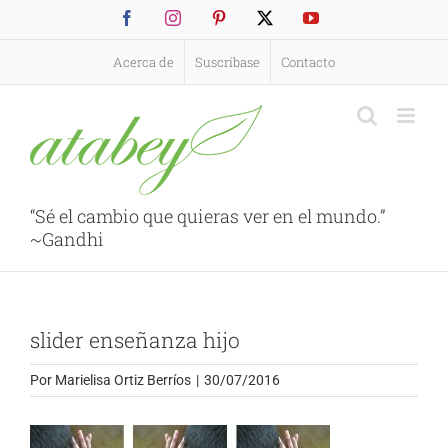
Saltar
Facebook
Instagram
Pinterest
X
YouTube
al
contenido
Acerca de
Suscríbase
Contacto
“Sé el cambio que quieras ver en el mundo.”
~Gandhi
slider enseñanza hijo
Por
Marielisa Ortiz Berríos
|
30/07/2016