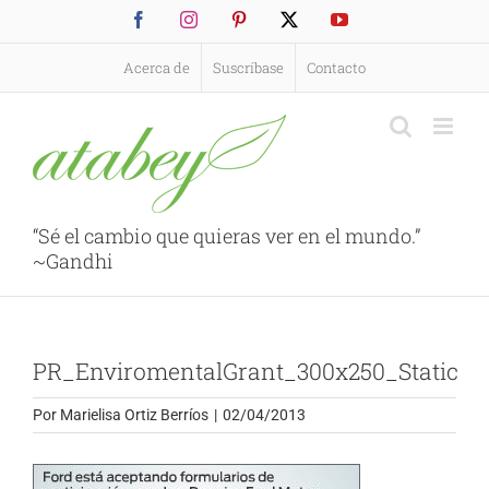
Saltar
Facebook
Instagram
Pinterest
X
YouTube
al
contenido
Acerca de
Suscríbase
Contacto
“Sé el cambio que quieras ver en el mundo.”
~Gandhi
PR_EnviromentalGrant_300x250_Static
Por
Marielisa Ortiz Berríos
|
02/04/2013