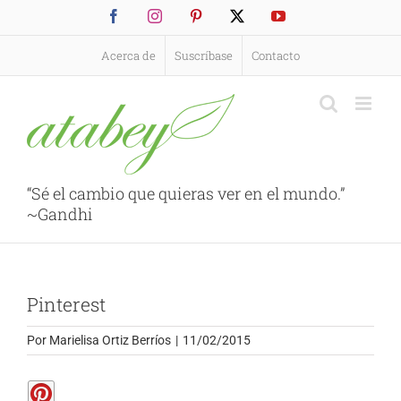
Saltar
Facebook
Instagram
Pinterest
X
YouTube
al
contenido
Acerca de
Suscríbase
Contacto
“Sé el cambio que quieras ver en el mundo.”
~Gandhi
Pinterest
Por
Marielisa Ortiz Berríos
|
11/02/2015