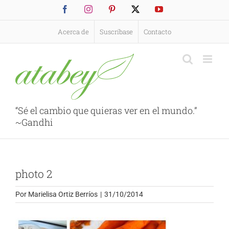
Saltar
Facebook
Instagram
Pinterest
X
YouTube
al
contenido
Acerca de
Suscríbase
Contacto
“Sé el cambio que quieras ver en el mundo.”
~Gandhi
photo 2
Por
Marielisa Ortiz Berríos
|
31/10/2014