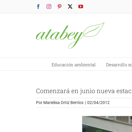
Saltar
Facebook
Instagram
Pinterest
X
YouTube
al
contenido
Educación ambiental
Desarrollo s
Comenzará en junio nueva estació
Por
Marielisa Ortiz Berríos
|
02/04/2012