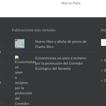
Martín Peña
Publicaciones más visitadas
Bú
Bus
Nuevo libro y afiche de peces de
Puerto Rico
a
Economistas se unen a reclamo
A
por la protección del Corredor
Ecológico del Noreste
S
C
é