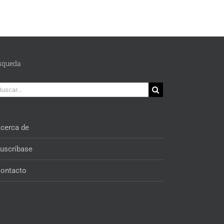
squeda
car:
cerca de
uscríbase
ontacto