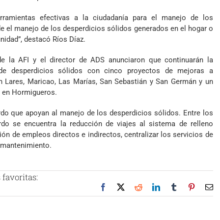
ramientas efectivas a la ciudadanía para el manejo de los
de el manejo de los desperdicios sólidos generados en el hogar o
unidad”, destacó Ríos Díaz.
vo de la AFI y el director de ADS anunciaron que continuarán la
 de desperdicios sólidos con cinco proyectos de mejoras a
 Lares, Maricao, Las Marías, San Sebastián y San Germán y un
s en Hormigueros.
rdo que apoyan al manejo de los desperdicios sólidos. Entre los
do se encuentra la reducción de viajes al sistema de relleno
ión de empleos directos e indirectos, centralizar los servicios de
y mantenimiento.
favoritas:
Facebook
X
Reddit
LinkedIn
Tumblr
Pinteres
Co
el