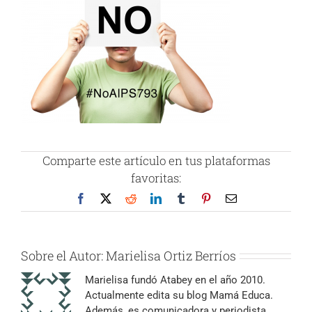
Comparte este artículo en tus plataformas
favoritas:
Facebook
X
Reddit
LinkedIn
Tumblr
Pinterest
Correo
electrónico
Sobre el Autor:
Marielisa Ortiz Berríos
Marielisa fundó Atabey en el año 2010.
Actualmente edita su blog Mamá Educa.
Además, es comunicadora y periodista