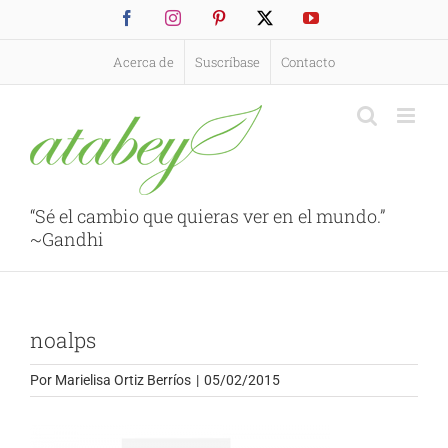
Saltar
Facebook
Instagram
Pinterest
X
YouTube
al
contenido
Acerca de
Suscríbase
Contacto
“Sé el cambio que quieras ver en el mundo.”
~Gandhi
noalps
Por
Marielisa Ortiz Berríos
|
05/02/2015