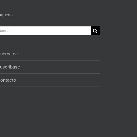
squeda
car:
cerca de
uscríbase
ontacto