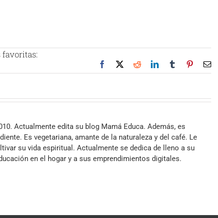
favoritas:
Facebook
X
Reddit
LinkedIn
Tumblr
Pinteres
Co
el
2010. Actualmente edita su blog Mamá Educa. Además, es
iente. Es vegetariana, amante de la naturaleza y del café. Le
ltivar su vida espiritual. Actualmente se dedica de lleno a su
 educación en el hogar y a sus emprendimientos digitales.