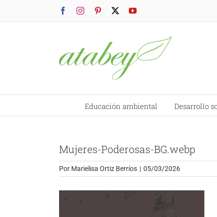
Saltar
Facebook
Instagram
Pinterest
X
YouTube
al
contenido
Educación ambiental
Desarrollo s
Mujeres-Poderosas-BG.webp
Por
Marielisa Ortiz Berríos
|
05/03/2026