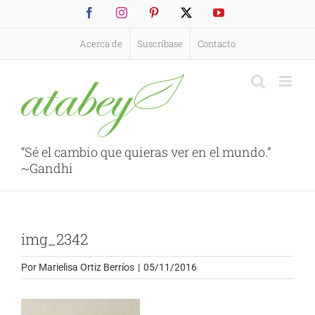
Saltar
Facebook
Instagram
Pinterest
X
YouTube
al
contenido
Acerca de
Suscríbase
Contacto
“Sé el cambio que quieras ver en el mundo.”
~Gandhi
img_2342
Por
Marielisa Ortiz Berríos
|
05/11/2016