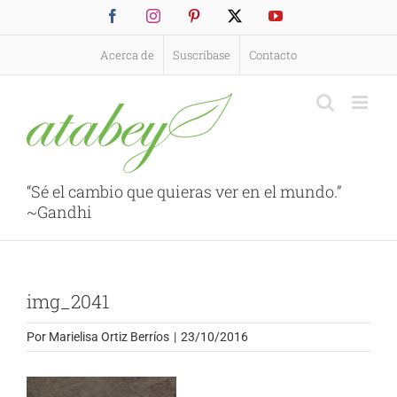
Saltar
Facebook
Instagram
Pinterest
X
YouTube
al
contenido
Acerca de
Suscríbase
Contacto
“Sé el cambio que quieras ver en el mundo.”
~Gandhi
img_2041
Por
Marielisa Ortiz Berríos
|
23/10/2016