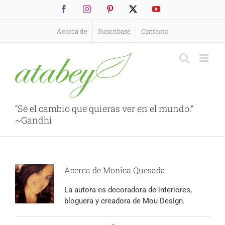
Saltar
Facebook
Instagram
Pinterest
X
YouTube
al
contenido
Acerca de
Suscríbase
Contacto
“Sé el cambio que quieras ver en el mundo.”
~Gandhi
Acerca de
Monica Quesada
La autora es decoradora de interiores,
bloguera y creadora de
Mou Design
.